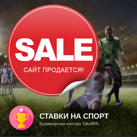
Перейти
к
содержимому
СТАВКИ НА СПОРТ
Букмекерская контора TakeWIN