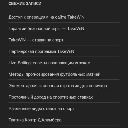
СВЕЖИЕ ЗАПИСИ
Доступ к операциям на сайте TakeWiN
Гарантии безопасной игры — TakeWiN
TakeWiN — ставки на спорт
Партнёрская программа TakeWiN
Live-Betting: советы начинающим игрокам
Методы прогнозирования футбольных матчей
Элементарная ставочная стратегия для новичков
Постоянный доход на спортивных ставках
Различные виды ставок на спорт
Тактика Контр-Д’Аламбера