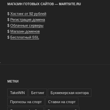
МАГАЗИН ГОТОВЫХ САЙТОВ — MARTSITE.RU
$
Хостинг от 92 рублей
$
Регистрация домена
$
Облачные серверы
$
Магазин доменов
$
Бесплатный SSL
.
МЕТКИ
TakeWiN
Беттинг
Букмекерская контора
Прогнозы на спорт
Ставки на спорт