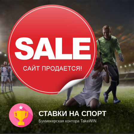
Перейти
к
содержимому
СТАВКИ НА СПОРТ
Букмекерская контора TakeWIN