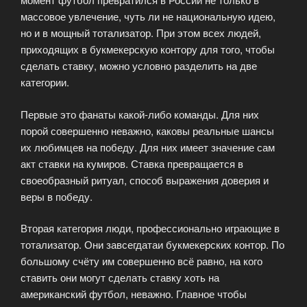
массовое увлечение, чуть ли не национальную идею,
но и в мощный тотализатор. При этом всех людей,
приходящих в букмекерскую контору для того, чтобы
сделать ставку, можно условно разделить на две
категории.
Первые это фанаты какой-либо команды. Для них
порой совершенно неважно, каковы реальные шансы
их любимцев на победу. Для них имеет значение сам
акт ставки на кумиров. Ставка превращается в
своеобразный ритуал, способ выражения доверия и
веры в победу.
Вторая категория люди, профессионально играющие в
тотализатор. Они завсегдатаи букмекерских контор. По
большому счёту им совершенно всё равно, на кого
ставить они могут сделать ставку хоть на
американский футбол, неважно. Главное чтобы