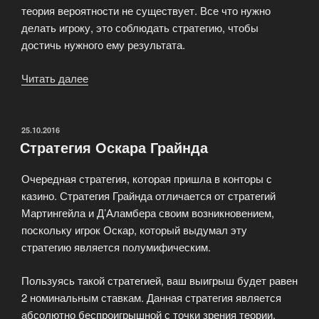
теория вероятности не существует. Все что нужно
делать игроку, это соблюдать стратегию, чтобы
достичь нужного ему результата.
Читать далее
«Тактика
Д’Аламбера»
ОПУБЛИКОВАНО
25.10.2016
Стратегия Оскара Грайнда
Очередная стратегия, которая пришла в конторы с
казино. Стратегия Грайнда отличается от стратегий
Мартингейла и Д’Аламбера своим возникновением,
поскольку игрок Оскар, который выдумал эту
стратегию является полумифическим.
Пользуясь такой стратегией, ваш выигрыш будет равен
2 номинальным ставкам. Данная стратегия является
абсолютно беспроигрышной с точки зрения теории.