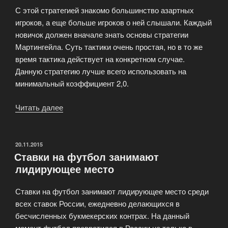
С этой стратегией знакомо большинство азартных
игроков, а еще больше игроков о ней слышали. Каждый
новичок должен вначале знать основы стратегии
Мартингейла. Суть тактики очень простая, но в то же
время тактика действует на конкретном случае.
Данную стратегию лучше всего использовать на
минимальный коэффициент 2,0.
Читать далее
«Стратегия
Мартингейла»
ОПУБЛИКОВАНО
20.11.2015
Ставки на футбол занимают
лидирующее место
Ставки на футбол занимают лидирующее место среди
всех ставок России, ежедневно делающихся в
бесчисленных букмекерских контрах. На данный
момент футбол превратился в России не только в