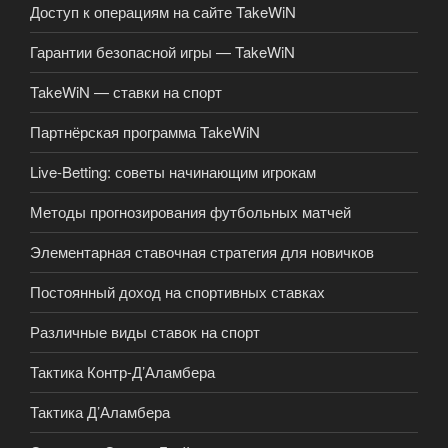
Доступ к операциям на сайте TakeWiN
Гарантии безопасной игры — TakeWiN
TakeWiN — ставки на спорт
Партнёрская программа TakeWiN
Live-Betting: советы начинающим игрокам
Методы прогнозирования футбольных матчей
Элементарная ставочная стратегия для новичков
Постоянный доход на спортивных ставках
Различные виды ставок на спорт
Тактика Контр-Д’Аламбера
Тактика Д’Аламбера