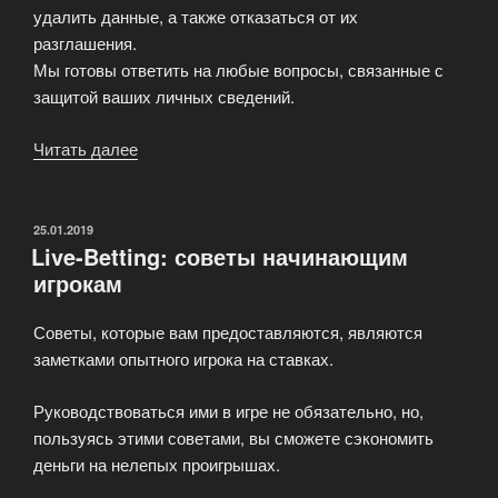
удалить данные, а также отказаться от их
разглашения.
Мы готовы ответить на любые вопросы, связанные с
защитой ваших личных сведений.
Читать далее
«Гарантии
безопасной
игры
—
ОПУБЛИКОВАНО
25.01.2019
Live-Betting: советы начинающим
TakeWiN»
игрокам
Советы, которые вам предоставляются, являются
заметками опытного игрока на ставках.
Руководствоваться ими в игре не обязательно, но,
пользуясь этими советами, вы сможете сэкономить
деньги на нелепых проигрышах.