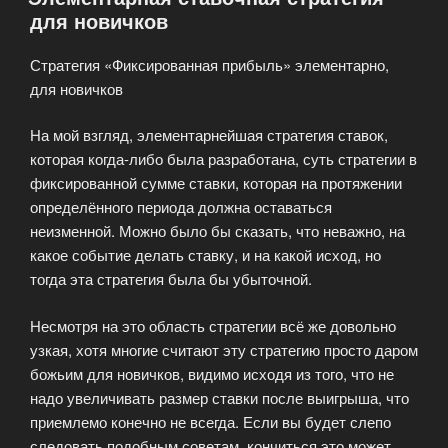
для новичков
Стратегия «Фиксированная прибыль» элементарно,
для новичков
На мой взгляд, элементарнейшая стратегия ставок,
которая когда-либо была разработана, суть стратегии в
фиксированной сумме ставки, которая на протяжении
определённого периода должна оставаться
неизменной. Можно было бы сказать, что неважно, на
какое событие делать ставку, и на какой исход, но
тогда эта стратегия была бы убыточной.
Несмотря на это область стратегии всё же довольно
узкая, хотя многие считают эту стратегию просто даром
божьим для новичков, видимо исходя из того, что не
надо увеличивать размер ставки после выигрыша, что
приемлемо конечно не всегда. Если вы будет слепо
следовать подобным советам, кончиться это может