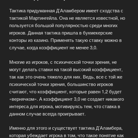
Тактика придуманная Д’Аламбером имеет сходства с
тактикой Мартингейла. Она не является известной, но
пользуется большой популярностью среди многих
игроков. Данная тактика пришла в букмекерские
конторы из казино. Применять такую ставку можно в
случае, когда коэффициент не менее 3,0.
Многие из игроков, с психической точки зрения, не
могут делать ставки на такой высокий коэффициент,
так как это очень тяжело для них. Ведь, все с той же
психической точки зрения, большинство игроков
считают, что коэффициент, которые равен 1,2 будет
«вернячком». А коэффициент 3,0 не создает никакого
интереса для игрока, мотивируясь тем, что ставка в
данном случае всегда проигрывает.
Именно для этого и существует тактика Д’Аламбера,
которая убеждает игрока в том, что такое понятие как